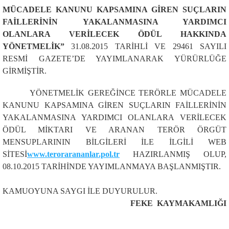
MÜCADELE KANUNU KAPSAMINA GİREN SUÇLARIN
FAİLLERİNİN YAKALANMASINA YARDIMCI
OLANLARA VERİLECEK ÖDÜL HAKKINDA
YÖNETMELİK”
31.08.2015 TARİHLİ VE 29461 SAYILI
RESMİ GAZETE’DE YAYIMLANARAK YÜRÜRLÜĞE
GİRMİŞTİR.
YÖNETMELİK GEREĞİNCE TERÖRLE MÜCADELE
KANUNU KAPSAMINA GİREN SUÇLARIN FAİLLERİNİN
YAKALANMASINA YARDIMCI OLANLARA VERİLECEK
ÖDÜL MİKTARI VE ARANAN TERÖR ÖRGÜT
MENSUPLARININ BİLGİLERİ İLE İLGİLİ WEB
SİTESİ
www.terorarananlar.pol.tr
HAZIRLANMIŞ OLUP,
08.10.2015 TARİHİNDE YAYIMLANMAYA BAŞLANMIŞTIR.
KAMUOYUNA SAYGI İLE DUYURULUR.
FEKE KAYMAKAMLIĞI