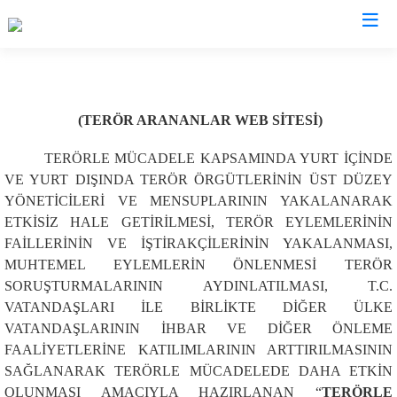
Adana
(TERÖR ARANANLAR WEB SİTESİ)
Aladağ
Saimbeyli
TERÖRLE MÜCADELE KAPSAMINDA YURT İÇİNDE
Ceyhan
Seyhan
VE YURT DIŞINDA TERÖR ÖRGÜTLERİNİN ÜST DÜZEY
Feke
Tufanbeyli
YÖNETİCİLERİ VE MENSUPLARININ YAKALANARAK
İmamoğlu
Yumurtalık
ETKİSİZ HALE GETİRİLMESİ, TERÖR EYLEMLERİNİN
FAİLLERİNİN VE İŞTİRAKÇİLERİNİN YAKALANMASI,
Karaisalı
Yüreğir
MUHTEMEL EYLEMLERİN ÖNLENMESİ TERÖR
Karataş
Sarıçam
SORUŞTURMALARININ AYDINLATILMASI, T.C.
Kozan
Çukurova
VATANDAŞLARI İLE BİRLİKTE DİĞER ÜLKE
VATANDAŞLARININ İHBAR VE DİĞER ÖNLEME
Pozantı
FAALİYETLERİNE KATILIMLARININ ARTTIRILMASININ
SAĞLANARAK TERÖRLE MÜCADELEDE DAHA ETKİN
OLUNMASI AMACIYLA HAZIRLANAN “
TERÖRLE