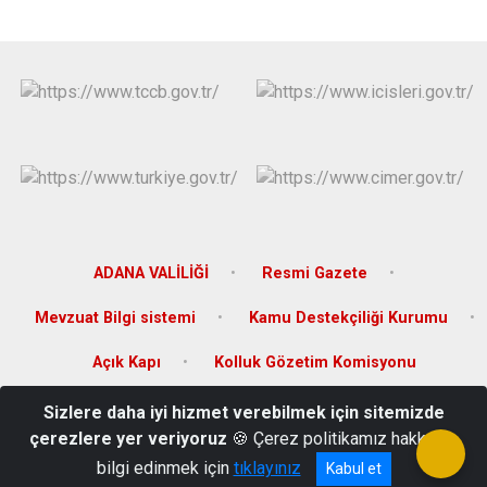
ADANA VALİLİĞİ
Resmi Gazete
Mevzuat Bilgi sistemi
Kamu Destekçiliği Kurumu
Açık Kapı
Kolluk Gözetim Komisyonu
Sizlere daha iyi hizmet verebilmek için sitemizde
İslam Mahallesi Ulus Caddesi Hükümet Konağı Kat :3 Feke/ADANA
çerezlere yer veriyoruz
🍪 Çerez politikamız hakkında
Tel : 0 322 741 20 10
bilgi edinmek için
tıklayınız
Kabul et