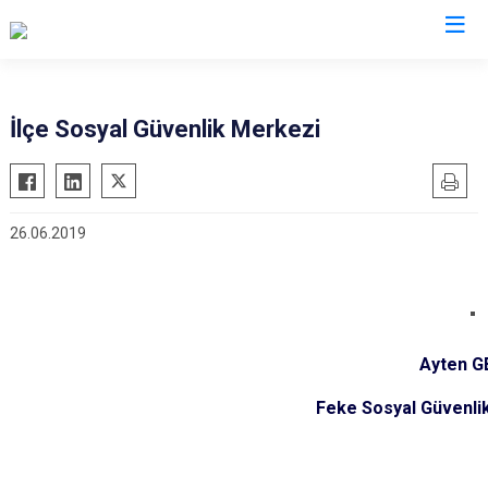
Adana
İlçe Sosyal Güvenlik Merkezi
Aladağ
Saimbeyli
Ceyhan
Seyhan
26.06.2019
Feke
Tufanbeyli
İmamoğlu
Yumurtalık
Karaisalı
Yüreğir
Karataş
Sarıçam
Ayten G
Kozan
Çukurova
Pozantı
Feke Sosyal Güvenl