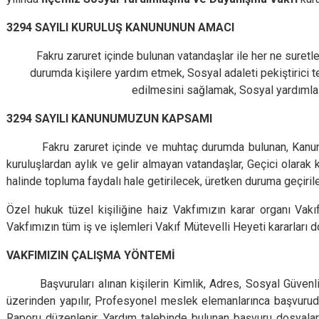
3294 SAYILI KURULUŞ KANUNUNUN AMACI
Fakru zaruret içinde bulunan vatandaşlar ile her ne suretle
durumda kişilere yardım etmek, Sosyal adaleti pekiştirici ted
edilmesini sağlamak, Sosyal yardıml
3294 SAYILI KANUNUMUZUN KAPSAMI
Fakru zaruret içinde ve muhtaç durumda bulunan, Kanunla k
kuruluşlardan aylık ve gelir almayan vatandaşlar, Geçici olara
halinde topluma faydalı hale getirilecek, üretken duruma geçirile
Özel hukuk tüzel kişiliğine haiz Vakfımızın karar organı Vakıf
Vakfımızın tüm iş ve işlemleri Vakıf Mütevelli Heyeti kararları 
VAKFIMIZIN ÇALIŞMA YÖNTEMİ
Başvuruları alınan kişilerin Kimlik, Adres, Sosyal Güvenl
üzerinden yapılır, Profesyonel meslek elemanlarınca başvurud
Raporu düzenlenir. Yardım talebinde bulunan başvuru dosyalar