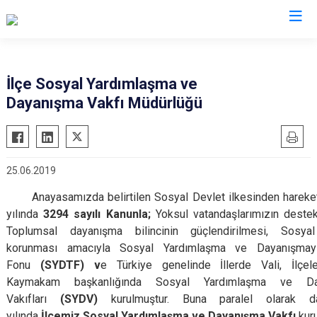
Adana
İlçe Sosyal Yardımlaşma ve
Dayanışma Vakfı Müdürlüğü
Aladağ
Saimbeyli
Ceyhan
Seyhan
Feke
Tufanbeyli
25.06.2019
İmamoğlu
Yumurtalık
Anayasamızda belirtilen Sosyal Devlet ilkesinden hareket
Karaisalı
Yüreğir
yılında
3294 sayılı Kanunla;
Yoksul vatandaşlarımızın deste
Karataş
Sarıçam
Toplumsal dayanışma bilincinin güçlendirilmesi, Sosyal
Kozan
Çukurova
korunması amacıyla Sosyal Yardımlaşma ve Dayanışmay
Pozantı
Fonu
(SYDTF) v
e Türkiye genelinde İllerde Vali, İlçel
Kaymakam başkanlığında Sosyal Yardımlaşma ve Da
Vakıfları
(SYDV)
kurulmuştur. Buna paralel olarak 
yılında
İlçemiz Sosyal Yardımlaşma ve Dayanışma Vakfı
kuru