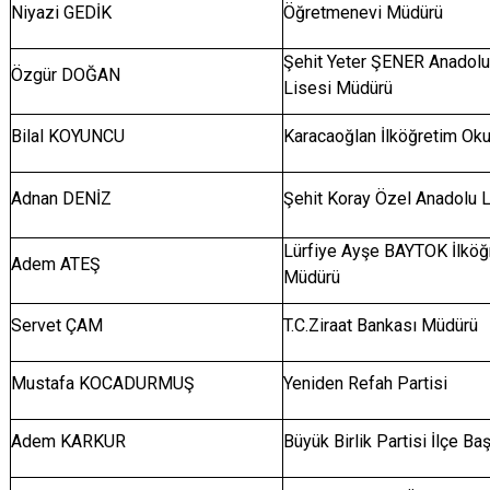
Niyazi GEDİK
Öğretmenevi Müdürü
Şehit Yeter ŞENER Anadolu
Özgür DOĞAN
Lisesi Müdürü
Bilal KOYUNCU
Karacaoğlan İlköğretim Ok
Adnan DENİZ
Şehit Koray Özel Anadolu 
Lürfiye Ayşe BAYTOK İlköğ
Adem ATEŞ
Müdürü
Servet ÇAM
T.C.Ziraat Bankası Müdürü
Mustafa KOCADURMUŞ
Yeniden Refah Partisi
Adem KARKUR
Büyük Birlik Partisi İlçe Ba