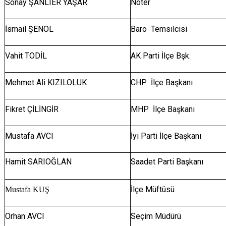
Sonay ŞANLIER YAŞAR
Noter
İsmail ŞENOL
Baro Temsilcisi
Vahit TODİL
AK Parti İlçe Bşk.
Mehmet Ali KIZILOLUK
CHP İlçe Başkanı
Fikret ÇİLİNGİR
MHP İlçe Başkanı
Mustafa AVCI
İyi Parti İlçe Başkanı
Hamit SARIOĞLAN
Saadet Parti Başkanı
İlçe Müftüsü
Mustafa KUŞ
Orhan AVCI
Seçim Müdürü