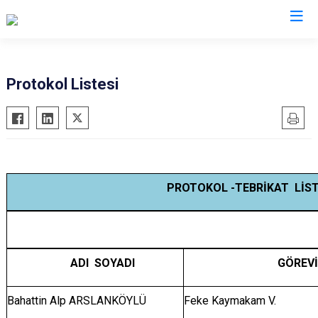
Adana
Protokol Listesi
Aladağ
Saimbeyli
Ceyhan
Seyhan
Feke
Tufanbeyli
İmamoğlu
Yumurtalık
PROTOKOL -TEBRİKAT LİST
Karaisalı
Yüreğir
Karataş
Sarıçam
Kozan
Çukurova
ADI SOYADI
GÖREV
Pozantı
Bahattin Alp ARSLANKÖYLÜ
Feke Kaymakam V.