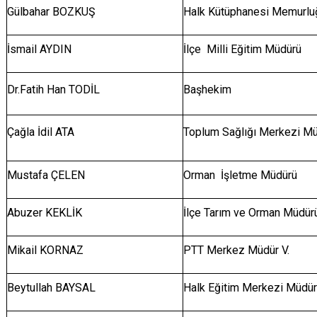
Gülbahar BOZKUŞ
Halk Kütüphanesi Memurlu
İsmail AYDIN
İlçe Milli Eğitim Müdürü
Dr.Fatih Han TODİL
Başhekim
Çağla İdil ATA
Toplum Sağlığı Merkez
Mustafa ÇELEN
Orman İşletme Müdürü
Abuzer KEKLİK
İlçe Tarım ve Orman Müdür
Mikail KORNAZ
PTT Merkez Müdür V.
Beytullah BAYSAL
Halk Eğitim Merkezi Müdü