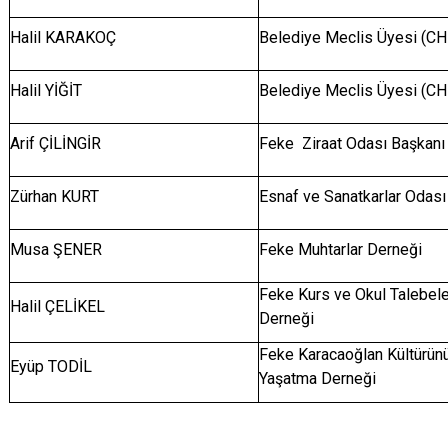
Halil KARAKOÇ
Belediye Meclis Üyesi (C
Halil YİĞİT
Belediye Meclis Üyesi (C
Arif ÇİLİNGİR
Feke Ziraat Odası Başkanı
Zürhan KURT
Esnaf ve Sanatkarlar Odası
Musa ŞENER
Feke Muhtarlar Derneği
Feke Kurs ve Okul Talebel
Halil ÇELİKEL
Derneği
Feke Karacaoğlan Kültürün
Eyüp TODİL
Yaşatma Derneği