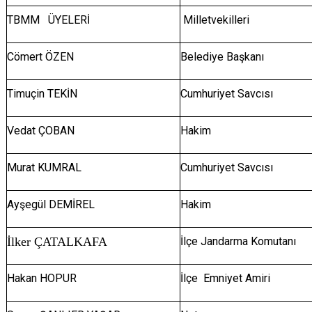
TBMM ÜYELERİ
Milletvekilleri
Cömert ÖZEN
Belediye Başkanı
Timuçin TEKİN
Cumhuriyet Savcısı
Vedat ÇOBAN
Hakim
Murat KUMRAL
Cumhuriyet Savcısı
Ayşegül DEMİREL
Hakim
İlker ÇATALKAFA
İlçe Jandarma Komutanı
Hakan HOPUR
İlçe Emniyet Amiri