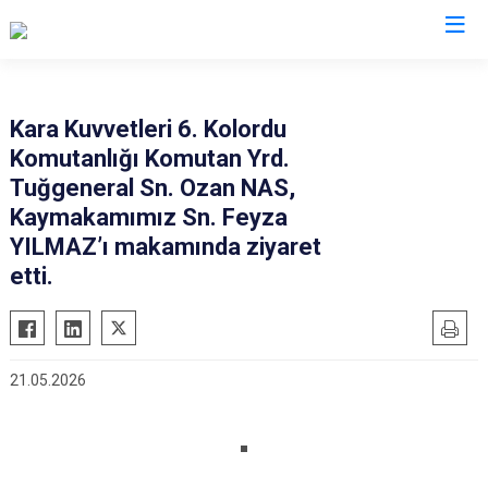
Adana
Kara Kuvvetleri 6. Kolordu
Komutanlığı Komutan Yrd.
Aladağ
Saimbeyli
Tuğgeneral Sn. Ozan NAS,
Ceyhan
Seyhan
Kaymakamımız Sn. Feyza
Feke
Tufanbeyli
YILMAZ’ı makamında ziyaret
İmamoğlu
etti.
Yumurtalık
Karaisalı
Yüreğir
Karataş
Sarıçam
Kozan
Çukurova
21.05.2026
Pozantı